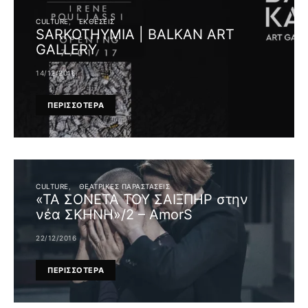
CULTURE
ΕΚΘΕΣΕΙΣ
SARKOTHYMIA | BALKAN ART
GALLERY
14/12/2016
ΠΕΡΙΣΣΟΤΕΡΑ
CULTURE
ΘΕΑΤΡΙΚΈΣ ΠΑΡΑΣΤΆΣΕΙΣ
«ΤΑ ΣΟΝΕΤΑ ΤΟΥ ΣΑΙΞΠΗΡ στην
νέα ΣΚΗΝΗ»/2 – AmorS
22/12/2016
ΠΕΡΙΣΣΟΤΕΡΑ