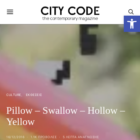
Ανοίξτε
CULTURE
ΕΚΘΕΣΕΙΣ
Pillow – Swallow – Hollow –
Yellow
16/12/2016
1.1K ΠΡΟΒΟΛΕΣ
5 ΛΕΠΤΑ ΑΝΆΓΝΩΣΗΣ