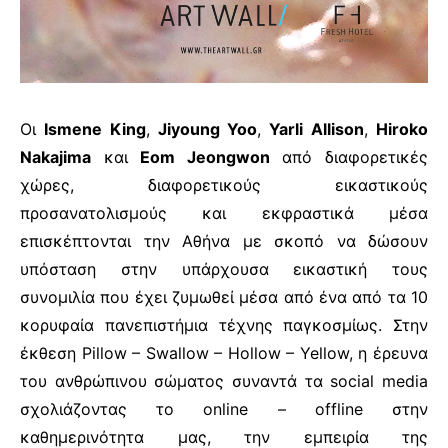
Οι
Ismene King
,
Jiyoung Yoo
,
Yarli Allison
,
Hiroko
Nakajima
και
Eom Jeongwon
από διαφορετικές
χώρες, διαφορετικούς εικαστικούς
προσανατολισμούς και εκφραστικά μέσα
επισκέπτονται την Αθήνα με σκοπό να δώσουν
υπόσταση στην υπάρχουσα εικαστική τους
συνομιλία που έχει ζυμωθεί μέσα από ένα από τα 10
κορυφαία πανεπιστήμια τέχνης παγκοσμίως. Στην
έκθεση
Pillow – Swallow – Hollow – Yellow
, η έρευνα
του ανθρώπινου σώματος συναντά τα
social media
σχολιάζοντας το
online – offline
στην
καθημερινότητα μας, την εμπειρία της