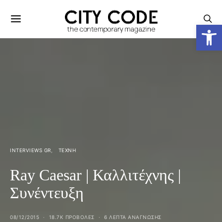
Ανοίξτε
INTERVIEWS GR
ΤΈΧΝΗ
Ray Caesar | Καλλιτέχνης |
Συνέντευξη
08/12/2015
18.7K ΠΡΟΒΟΛΕΣ
6 ΛΕΠΤΑ ΑΝΆΓΝΩΣΗΣ