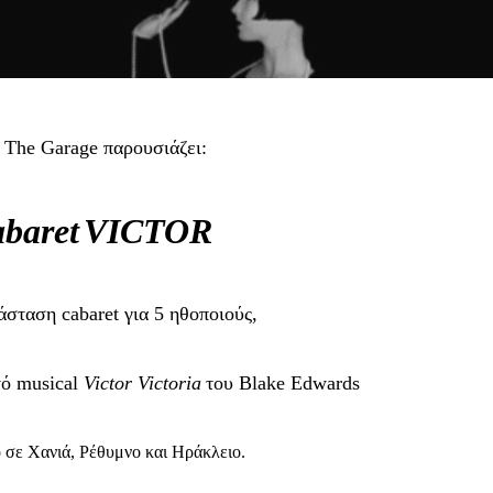
ο
The
Garage
παρουσιάζει:
abaret
VICTOR
άσταση
cabaret
για 5 ηθοποιούς,
τό
musical
Victor Victoria
του
Blake Edwards
 σε Χανιά, Ρέθυμνο και Ηράκλειο.