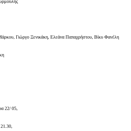
ουρμούλης
Μάρκου, Γιώργο Ξενικάκη, Ελεάνα Παπαχρήστου, Βίκυ Φανέλη
κη
α 22/ 05,
 21.30,