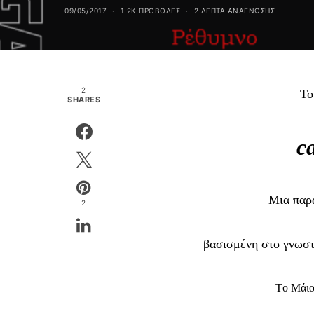
09/05/2017
1.2K ΠΡΟΒΟΛΕΣ
2 ΛΕΠΤΑ ΑΝΆΓΝΩΣΗΣ
2
Τ
SHARES
c
Μια παρ
2
βασισμένη
στο
γνωσ
T
ο Μάιο