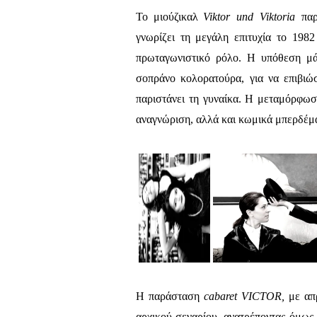
Το μιούζικαλ
Viktor
und
Viktoria
πα
γνωρίζει τη μεγάλη επιτυχία το 19
πρωταγωνιστικό ρόλο. Η υπόθεση μά
σοπράνο κολορατούρα, για να επιβιώσ
παριστάνει τη γυναίκα. Η μεταμόρφω
αναγνώριση, αλλά και κωμικά μπερδέμ
Η παράσταση
cabaret
VICTOR
,
με απ
αρχικού σεναρίου, ανατρέποντας όμως 