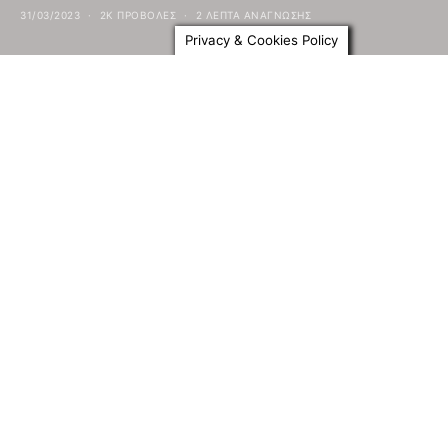
31/03/2023
2K ΠΡΟΒΟΛΕΣ
2 ΛΕΠΤΑ ΑΝΆΓΝΩΣΗΣ
Privacy & Cookies Policy
“Αντίο Ατελιέ”
Το
Εθνικό Μουσείο Σύγχρονης Τέχνης
(ΕΜΣΤ)
οργανώνει τιμητική εκδήλωση για τον Χρόνη
Μπότσογλου (1941-2022) με αφορμή τη
συμπλήρωση ενός έτους από τον θάνατο του
σημαντικού ζωγράφου.
Αίθουσα Προβολών-Μεσοπάτωμα
ΔΕΥΤΕΡΑ 3 ΑΠΡΙΛΙΟΥ στις 18.00
Ο Χρόνης Μπότσογλου ανέπτυξε μια πολυδιάστατη