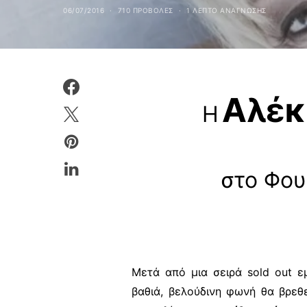
06/07/2016
710 ΠΡΟΒΟΛΕΣ
1 ΛΕΠΤΟ ΑΝΆΓΝΩΣΗΣ
Αλέκ
H
στο Φου
Μετά από μια σειρά
sold
out
εμ
βαθιά, βελούδινη φωνή θα βρεθ