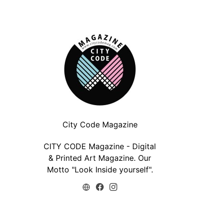
City Code Magazine
Katerina Belkina | Φωτογράφος
Χάρης Αττώνης 
CITY CODE Magazine - Digital
(Συνέντευξη)
(Συνέντε
& Printed Art Magazine. Our
06/02/2017
31/03/20
Motto "Look Inside yourself".