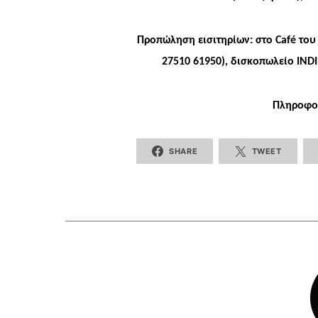
Προπώληση εισιτηρίων
: στο
Caf
é του
27510 61950), δισκοπωλείο
INDI
Πληροφο
SHARE
TWEET