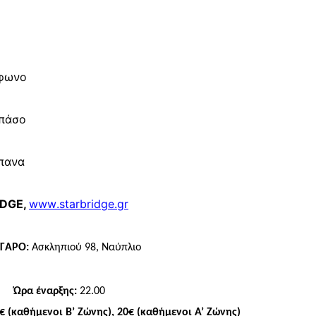
φωνο
μπάσο
πανα
IDGE
,
www
.
starbridge
.
gr
ΓΑΡΟ:
Ασκληπιού 98, Ναύπλιο
Ώρα έναρξης:
22.00
5€ (καθήμενοι Β’ Ζώνης), 20€ (καθήμενοι Α’ Ζώνης)