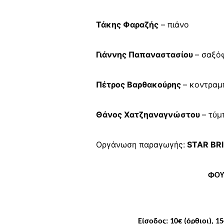
Τάκης Φαραζής
– πιάνο
Γιάννης Παπαναστασίου
– σαξό
Πέτρος Βαρθακούρης
– κοντρα
Θάνος Χατζηαναγνώστου
– τύμ
Οργάνωση παραγωγής:
STAR
BR
ΦΟΥ
Είσοδος:
10€ (όρθιοι), 1