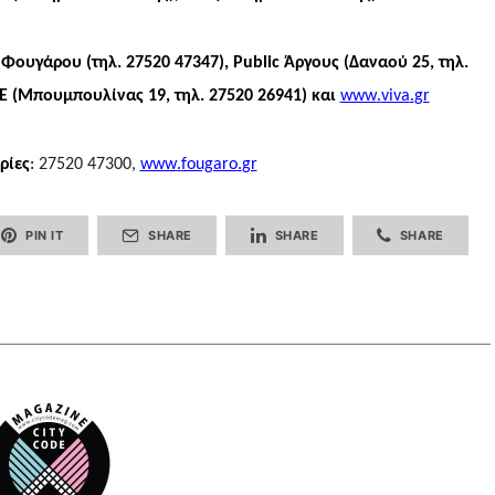
 Φουγάρου (τηλ. 27520 47347),
Public
Άργους (Δαναού 25, τηλ.
E
(Μπουμπουλίνας 19, τηλ. 27520 26941) και
www
.
viva
.
gr
ρίες
:
27520 47300
,
www
.
fougaro
.
gr
PIN IT
SHARE
SHARE
SHARE