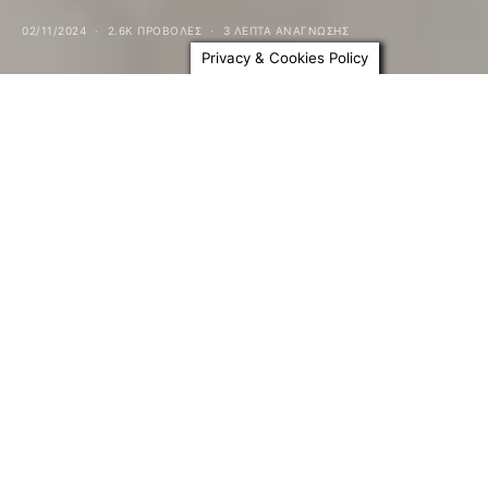
02/11/2024
2.6K ΠΡΟΒΟΛΕΣ
3 ΛΕΠΤΑ ΑΝΆΓΝΩΣΗΣ
Privacy & Cookies Policy
Καταφύγιο
για την
προστασία
αδέσποτων και
τραυματισμένων
ζώων.
του Γιώργου Αλεξανδράκη
Βρέθηκα για πρώτη φορά στο καταφύγιο ζώων στις
Γούρνες, πριν από ένα χρόνο, καθώς εξερευνούσα