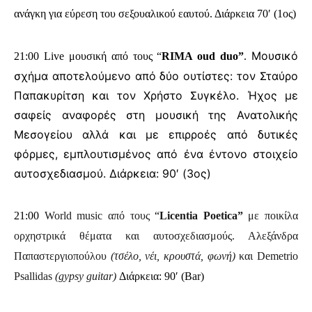
ανάγκη για εύρεση του σεξουαλικού εαυτού. Διάρκεια 70′ (1ος)
Μουσικό
21:00 Live μουσική από τους “
RIMA oud duo”
.
σχήμα αποτελούμενο από δύο ουτίστες: τον Σταύρο
Παπακυρίτση και τον Χρήστο Συγκέλο. Ήχος με
σαφείς αναφορές στη μουσική της Ανατολικής
Μεσογείου αλλά και με επιρροές από δυτικές
φόρμες, εμπλουτισμένος από ένα έντονο στοιχείο
αυτοσχεδιασμού. Διάρκεια: 90′ (3ος)
21:00
World music από τους
“
Licentia Poetica”
με ποικίλα
ορχηστρικά θέματα και αυτοσχεδιασμούς. Αλεξάνδρα
Παπαστεργιοπούλου
(τσέλο, νέι, κρουστά, φωνή)
και Demetrio
Psallidas
(gypsy guitar)
Διάρκεια: 90′ (Bar)