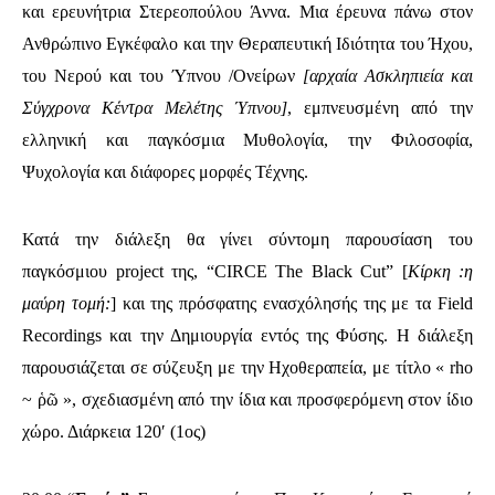
και ερευνήτρια
Στερεοπούλου
Άννα. Μια έρευνα πάνω στον
Ανθρώπινο Εγκέφαλο και την Θεραπευτική Ιδιότητα του Ήχου,
του Νερού και του Ύπνου /Ονείρων
[αρχαία Ασκληπιεία και
Σύγχρονα Κέντρα Μελέτης Ύπνου]
, εμπνευσμένη από την
ελληνική και παγκόσμια Μυθολογία, την Φιλοσοφία,
Ψυχολογία και διάφορες μορφές Τέχνης.
Κατά την διάλεξη θα γίνει σύντομη παρουσίαση του
παγκόσμιου project της, “CIRCE The Black Cut” [
Κίρκη :η
μαύρη τομή:
] και της πρόσφατης ενασχόλησής της με τα Field
Recordings και την Δημιουργία εντός της Φύσης. Η διάλεξη
παρουσιάζεται σε σύζευξη με την Ηχοθεραπεία, με τίτλο « rho
~
ῥῶ
», σχεδιασμένη από την ίδια και προσφερόμενη στον ίδιο
χώρο. Διάρκεια 120′ (1ος)