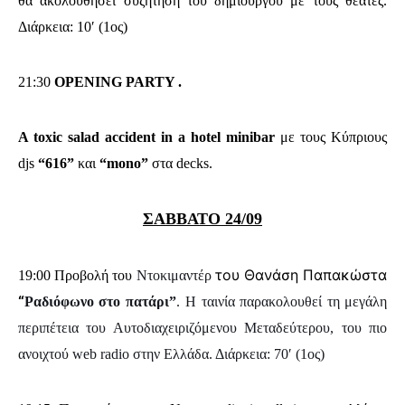
θα ακολουθήσει συζήτηση του δημιουργού με τους θεατές.
Διάρκεια: 10′ (1ος)
21:30
OPENING PARTY .
A toxic salad accident in a hotel minibar
με τους Κύπριους
djs
“616”
και
“mono”
στα decks.
ΣΑΒΒΑΤΟ 24/09
του Θανάση Παπακώστα
19:00 Προβολή του
Ντοκιμαντέρ
“
Ραδιόφωνο στο πατάρι”
.
Η ταινία παρακολουθεί τη μεγάλη
περιπέτεια του Αυτοδιαχειριζόμενου Μεταδεύτερου, του πιο
ανοιχτού web radio στην Ελλάδα. Διάρκεια: 70′ (1ος)