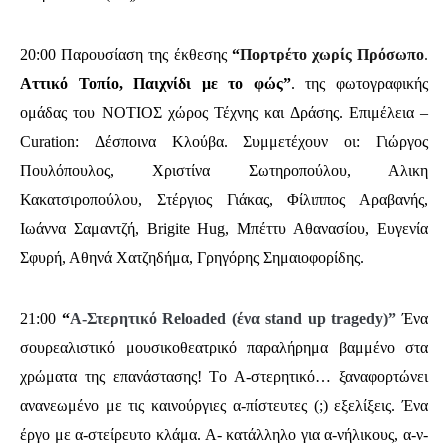
20:00
Παρουσίαση της έκθεσης
“
Πορτρέτο χωρίς Πρόσωπο
.
Αττικό Τοπίο, Παιχνίδι με το φώς”
.
της φωτογραφικής
ομάδας του ΝΟΤΙΟΣ χώρος Τέχνης και Δράσης. Επιμέλεια –
Curation: Δέσποινα Κλούβα. Συμμετέχουν οι: Γιώργος
Πουλόπουλος, Χριστίνα Σωτηροπούλου, Αλικη
Κακατσιροπούλου, Στέργιος Γιάκας, Φίλιππος Αραβανής,
Ιωάννα Σαμαντζή, Brigite Hug, Μπέττυ Αθανασίου, Ευγενία
Σφυρή, Αθηνά Χατζηδήμα, Γρηγόρης Σημαιοφορίδης.
21:00
“
Α-Στερητικό Reloaded (ένα stand up tragedy)”
Ένα
σουρεαλιστικό μουσικοθεατρικό παραλήρημα βαμμένο στα
χρώματα της επανάστασης! Tο Α-στερητικό… ξαναφορτώνει
ανανεωμένο με τις καινούργιες α-πίστευτες (;) εξελίξεις. Ένα
έργο με α-στείρευτο κλάμα. Α- κατάλληλο για α-νήλικους, α-ν-