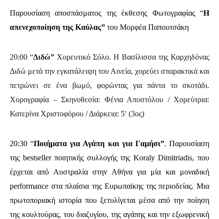
Παρουσίαση αποσπάσματος της έκθεσης Φωτογραφίας “
Η
απενεχοποίηση της Καύλας”
του Μορφέα Παπουτσάκη
20:00
“
Διδώ”
Χορευτικό Σόλο. Η Βασίλισσα της Καρχηδόνας
Διδώ μετά την εγκατάλειψη του Αινεία, χορεύει σπαρακτικά και
πετρώνει σε ένα βωμό, φορώντας για πάντα το σκοτάδι.
Χορογραφία – Σκηνοθεσία: Φένια Αποστόλου / Χορεύτρια:
Κατερίνα Χριστοφόρου
/
Διάρκεια: 5′ (3ος)
20:30 “
Ποιήματα για Αγάπη και για Γαμήσι”
.
Παρουσίαση
της bestseller ποιητικής συλλογής της Koraly Dimitriadis, που
έρχεται από Αυστραλία στην Αθήνα για μία και μοναδική
performance στα πλαίσια της Ευρωπαϊκης της περιοδείας. Mια
πρωτοποριακή ιστορία που ξετυλίγεται μέσα από την ποίηση
της κουλτούρας, του διαζυγίου, της αγάπης και την εξωφρενική