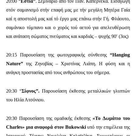
20:00 “
Εστία”
.
Σεμιναριο από τον Παν. Καπερνέκα. Εισαγωγή
στόν σαμανισμό στήν επαφή μας με τήν μεγάλη Μητέρα Γαία
καί η αποστολή μας καί τό έργο μας επάνω στήν Γή. Φλάουτο,
σαμάνικο τύμπανο και ο χορός τού αετού για απελευθέρωση
και ανάταση σώματος πνεύματος και καρδιάς – ψυχής 90′ (3ος)
20:15 Παρουσίαση της φωτογραφικής σύνθεσης
“Hanging
Nature”
της Ζηνοβίας – Χριστίνας Λιάπη. Η φύση και η
ανάγκη προστασίας από τους ανθρώπους του σήμερα.
20:30 “
Σίφνος”.
Παρουσίαση έκθεσης μεταλλικών γλυπτών
του Ηλία Ατσόνιου.
20:30 Παρουσίαση της ομαδικής έκθεσης
«To Δωμάτιο του
Charles»
μια αναφορά στον Bukowski
υπό την επιμέλεια της
Ιστορικού Τέχνης: Νικολένα Καλαϊτζάκη. Συμμετέχουν οι