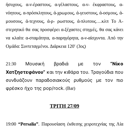
ήσυχους, α-ν-έραστους, α-γέλαστους, α-ν- έκφραστους, α-
νόητους, α-πρόσκλητους, ά-χρωμους, ά-γευστους, ά-οσμους, ά-
μουσους, ά-τεχνους, ά-ρ- ρωστους, ά-πλυτους….κλπ Το Α-
στερητικό θα σας προσφέρει α-ξέχαστες στιγμές, θα σας κάνει
να κλαίτε α-σταμάτητα, α-παρηγόρητα, α-ν-αίσχυντα. Από την
Ομάδα: Συντεταγμένοι. Διάρκεια 120′ (3ος)
Μουσική βραδιά με τον
“Νίκο
21:30
Χατζηστεφάνου”
και την κιθάρα του. Τραγούδια που
συνδυάζουν παραδοσιακούς ρυθμούς με τον πιο
φρέσκο ήχο της pop/rock.
(Bar)
ΤΡΙΤΗ 27/09
19:00
“Persalia”
.
Παρουσίαση έκθεσης
χειροτεχνίας της Λία