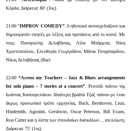
Κόρδα. Διάρκεια: 80′ (3ος)
21:00 “
IMPROV COMEDY”
. 6 ηθοποιοί αυτοσχεδιάζουν και
δημιουργούν σκηνές με λέξεις και προτάσεις από το κοινό. Με
τους: Παναγιώτης Δελαβήνιας, Λίλα Μπάρμπα, Νίκη
Χριστοπούλου, Ελευθερία Γεωργιάδου, Μάνια Τσοχαταρίδου,
Νίκος Δελαβήνιας (Bar)
22:00
“Αcross my Τeachers – Jazz & Blues arrangements
for solo piano – 7 stories at a concert”
. Ρεσιτάλ πιάνου της
Ιωάννας Καπουρελάκου. Ιδιαίτερη βραδιά Τζαζ πιάνου με έναν
άκρως προσωπικό τρόπο ερμηνείας. Bach, Beethoven, Liszt,
Hindemith, Agostini, Gershwin, Oscar Peterson, Bill Evans,
Ron Carter και η λίστα των σπουδαίων δασκάλων… ατελείωτη.
Διάρκεια: 75′ (1ος)