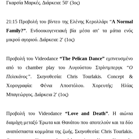
Γκαρσία Μαρκές. Διάρκεια: 50′ (3ος)
21:15 Προβολή του βίντεο της Ελένης Κερολλάρι “
A Normal
Family?”
. Ε
νδοοικογενειακή βία μέσα απ’ τα μάτια ενός
μικρού αγοριού. Διάρκεια: 2′ (1ος)
Προβολή του Videodance
“The Pelican Dance”
εμπνευσμένο
από το chamber play του Αυγούστου Στρίντμπεργκ
“Ο
Πελεκάνος”
. Σκηνοθεσία: Chris Tourlakis. Concept &
Χορογραφία: Φένια Αποστόλου. Χορευτής: Ηλίας
Μπαγεώργος. Διάρκεια 2′ (1ος)
Προβολή του Videodance
“Love and Death”
. H αιώνια
διαμάχη μεταξύ Έρωτα και Θανάτου που αποτελούν και τα δύο
αναπόσπαστα κομμάτια της ζωής. Σκηνοθεσία: Chris Tourlakis.