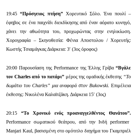
19:45
“Πρόσγειος πτήση”
Χορευτικό Σόλο. Ένα πουλί –
έφηβος σε ένα παιχνίδι διεκδίκησης από έναν αόρατο κυνηγό,
χάνει την αθωότητα του, προχωρώντας στην ενηλικίωση.
Χορογραφία – Σκηνοθεσία: Φένια Αποστολου / Χορευτής:
Κωστής Τσιαμάγκας Διάρκεια: 3′ (3ος όροφος)
20:00 Παρουσίαση της Performance της Έλλης Γρίβα
“Βγάλε
τον Charles από το πατάρι”
μέρος της ομαδικής έκθεσης
“Το
δωμάτιο του Charles” μια αναφορά στον Bukowski.
Επιμέλεια
έκθεσης: Νικολένα Καλαϊτζάκη. Διάρκεια 15′ (3ος)
20:15
“Το Χρονικό ενός προαναγγελθέντος Θανάτου”.
Performance σωματικού θεάτρου, από την Ινδή performer
Manjari Kaul, βασισμένη στο ομότιτλο διηγήμα του Γκαμπριέλ