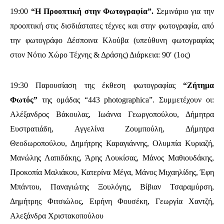
19:00
“Η Προοπτική στην Φωτογραφία”.
Σεμινάριο για την
προοπτική στις δισδιάστατες τέχνες και στην φωτογραφία, από
την φωτογράφο Δέσποινα Κλούβα (υπεύθυνη φωτογραφίας
στον Νότιο Xώρο Τέχνης & Δράσης) Διάρκεια: 90′ (1ος)
19:30 Παρουσίαση της έκθεση φωτογραφίας
“Ζήτημα
Φωτός”
της ομάδας “443 photographica”. Συμμετέχουν οι:
Αλέξανδρος Βάκουλας, Ιωάννα Γεωργοπούλου, Δήμητρα
Ευστρατιάδη, Αγγελίνα Ζουμπούλη, Δήμητρα
Θεοδωροπούλου, Δημήτρης Καραγιάννης, Ολυμπία Κυριαζή,
Μανώλης Λαπιδάκης, Άρης Λουκίσας, Μάνος Μαθιουδάκης,
Προκοπία Μαλιάκου, Κατερίνα Μέγα, Μάνος Μιχαηλίδης, Έφη
Μπάντου, Παναγιώτης Ξουλόγης, Βίβιαν Τσαραμύρση,
Δημήτρης Φιτσιώλος, Ειρήνη Φουσέκη, Γεωργία Χαντζή,
Αλεξάνδρα Χριστακοπούλου