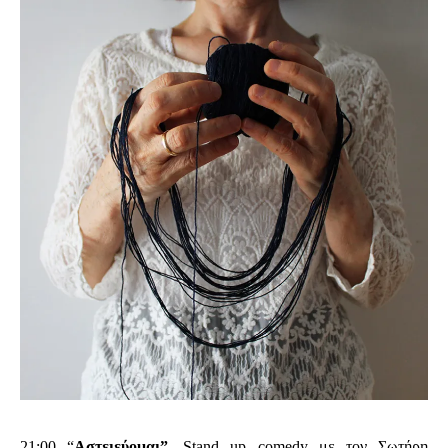
21:00 “
Αστειεύομαι”
. Stand up comedy με τον Σωτήρη