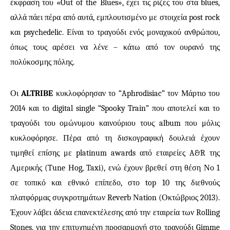
έκφραση του «
Out
of
the
Blues
», έχει τις ρίζες του στα blues,
αλλά πάει πέρα από αυτά, εμπλουτισμένο με στοιχεία post rock
και psychedelic. Είναι το τραγούδι ενός μοναχικού ανθρώπου,
όπως τους αρέσει να λένε – κάτω από τον ουρανό της
πολύκοσμης πόλης.
Οι
ALTRIBE
κυκλοφόρησαν το “Aphrodisiac” τον Μάρτιο του
2014 και το digital single “Spooky Train” που αποτελεί και το
τραγούδι του ομώνυμου καινούριου τους
album
που μόλις
κυκλοφόρησε. Πέρα από τη δισκογραφική δουλειά έχουν
τιμηθεί επίσης με platinum awards από εταιρείες A&R της
Αμερικής (Tune Ηog, Taxi), ενώ έχουν βρεθεί στη θέση Νο 1
σε τοπικό και εθνικό επίπεδο, στο top 10 της διεθνούς
πλατφόρμας συγκροτημάτων Reverb Νation (Οκτώβριος 2013).
Έχουν λάβει άδεια επανεκτέλεσης από την εταιρεία των Rolling
Stones, για την επιτυχημένη προσαρμογή στο τραγούδι Gimme