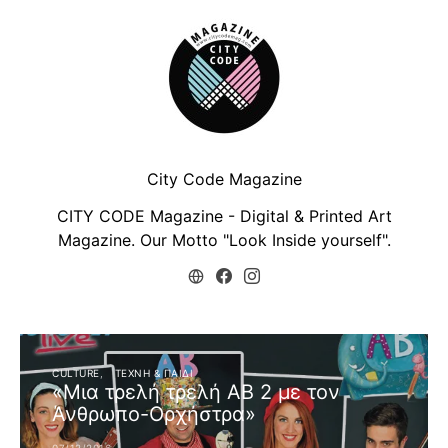
City Code Magazine
CITY CODE Magazine - Digital & Printed Art
Magazine. Our Motto "Look Inside yourself".
CULTURE
ΤΈΧΝΗ & ΠΑΙΔΊ
«Μια τρελή τρελή ΑΒ 2 με τον
Άνθρωπο-Ορχήστρα»
07/12/2016