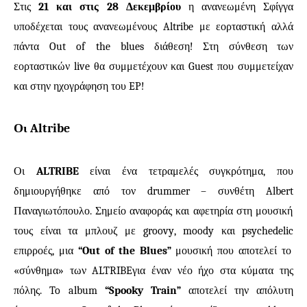
Στις
21 και στις 28 Δεκεμβρίου
η ανανεωμένη Σφίγγα
υποδέχεται τους ανανεωμένους
Altribe
με εορταστική αλλά
πάντα
Out
of
the
blues
διάθεση! Στη σύνθεση των
εορταστικών
live
θα συμμετέχουν και
Guest
που συμμετείχαν
και στην ηχογράφηση του
EP
!
Οι
Altribe
Οι
ALTRIBE
είναι ένα τετραμελές συγκρότημα, που
δημιουργήθηκε από τον
drummer
– συνθέτη
Albert
Παναγιωτόπουλο. Σημείο αναφοράς και αφετηρία στη μουσική
τους είναι τα μπλουζ με
groovy
,
moody
και
psychedelic
επιρροές, μια
“Out of the Blues”
μουσική που αποτελεί το
«σύνθημα» των
ALTRIBE
για έναν νέο ήχο στα κύματα της
πόλης.
To
album
“
Spooky
Train
”
αποτελεί την απόλυτη