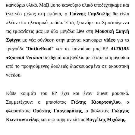
καινούριο υλικό. Μαζί με το καινούριο υλικό υποδεχτήκαμε και
ένα νέο μέλος στη μπάντα, ο
Γιάννης Γαρδικλής
θα είναι
πλέον στο ηλεκτρικό μπάσο. Έτσι, ξεκινάμε τα Χριστούγεννα
τις εμφανίσεις μας με δύο μεγάλα
Live
στη
Μουσική Σκηνή
Σφίγγα
με νέα σύνθεση στην μπάντα, καινούριο
video
για το
τραγούδι
“
OntheRoad
”
και το καινούριο μας
EP
ALTRIBE
●
Special Version
σε
digital
και βινύλιο με τέσσερα τραγούδια
από το προηγούμενες δουλειές διασκευασμένα σε ακουστική
version
.
Κάθε κομμάτι του
EP
έχει και έναν
G
uest μουσικό.
Συμμετέχουν: ο μπασίστας
Γιώτης Κιουρτσόγλου
, ο
φλαουτίστας
Ορέστης Γαργουράκης
, ο βιολιστής
Γιώργος
Κωνσταντινίδης
και ο φυσαρμονικίστας
Βαγγέλης Μιχάλης
.