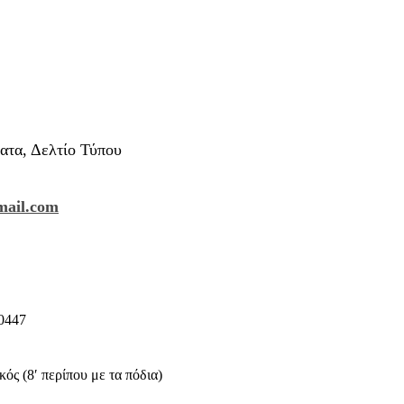
ατα, Δελτίο Τύπου
ail.com
10447
ός (8′ περίπου με τα πόδια)