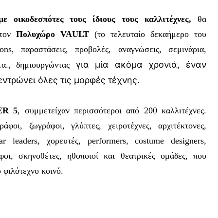
με οικοδεσπότες τους ίδιους τους καλλιτέχνες,
θα
στον
Πολυχώρο VAULT
(το τελευταίο δεκαήμερο του
tions, παραστάσεις, προβολές, αναγνώσεις, σεμινάρια,
για μία ακόμα χρονιά, έναν
α.,
δημιουργώντας
ντρώνει όλες τις μορφές τέχνης.
ER 5
, συμμετείχαν περισσότεροι από 200 καλλιτέχνες.
φοι, ζωγράφοι, γλύπτες, χειροτέχνες, αρχιτέκτονες,
inar leaders, χορευτές, performers, costume designers,
άφοι, σκηνοθέτες, ηθοποιοί και θεατρικές ομάδες, που
 φιλότεχνο κοινό.