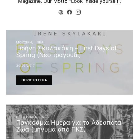
Magazine. Our Motto "Look Inside yourself".
ΜΟΥΣΙΚΉ
ΝΈΑ
Ειρήνη Σκυλακάκη – First Days of
Spring (Νεο τραγούδι)
30/03/2017
ΠΕΡΙΣΣΟΤΕΡΑ
PET STORIES
ΝΈΑ
Παγκόσμια Ημέρα για τα Αδέσποτα
Ζώα (μήνυμα από ΠΚΣ)