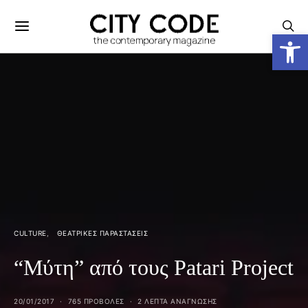
Ανοίξτε
CULTURE
ΘΕΑΤΡΙΚΈΣ ΠΑΡΑΣΤΆΣΕΙΣ
“Μύτη” από τους Patari Project
20/01/2017
765 ΠΡΟΒΟΛΕΣ
2 ΛΕΠΤΑ ΑΝΆΓΝΩΣΗΣ