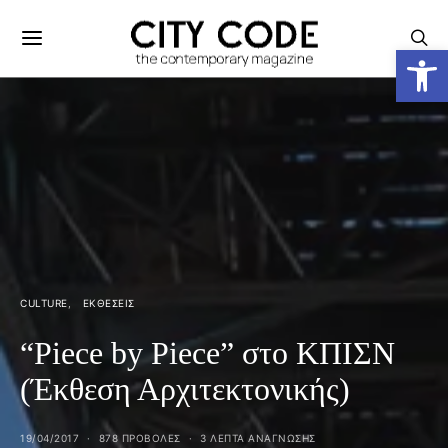
Ανοίξτε
CULTURE
ΕΚΘΕΣΕΙΣ
“Piece by Piece” στο ΚΠΙΣΝ
(Έκθεση Αρχιτεκτονικής)
19/04/2017
878 ΠΡΟΒΟΛΕΣ
3 ΛΕΠΤΑ ΑΝΆΓΝΩΣΗΣ