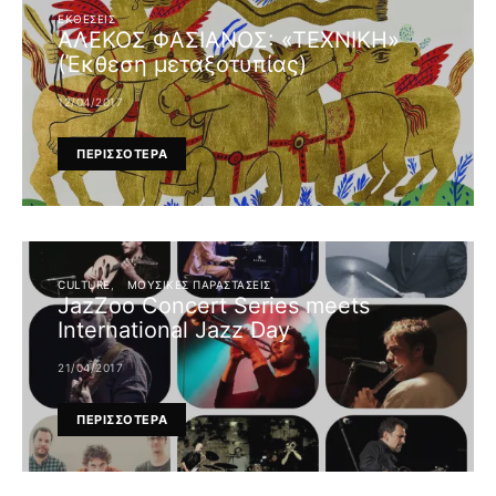
ΕΚΘΕΣΕΙΣ
ΑΛΕΚΟΣ ΦΑΣΙΑΝΟΣ: «ΤΕΧΝΙΚΗ»
(Έκθεση μεταξοτυπίας)
12/04/2017
ΠΕΡΙΣΣΟΤΕΡΑ
CULTURE
ΜΟΥΣΙΚΈΣ ΠΑΡΑΣΤΆΣΕΙΣ
JazZoo Concert Series meets
International Jazz Day
21/04/2017
ΠΕΡΙΣΣΟΤΕΡΑ