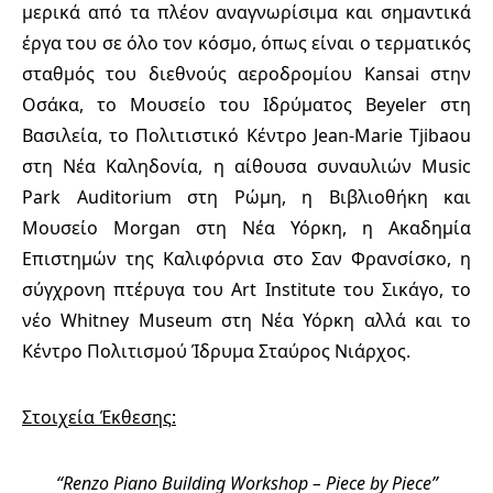
μερικά από τα πλέον αναγνωρίσιμα και σημαντικά
έργα του σε όλο τον κόσμο, όπως είναι ο τερματικός
σταθμός του διεθνούς αεροδρομίου Kansai στην
Οσάκα, το Μουσείο του Ιδρύματος Beyeler στη
Βασιλεία, το Πολιτιστικό Κέντρο Jean-Marie Tjibaou
στη Νέα Καληδονία, η αίθουσα συναυλιών Music
Park Auditorium στη Ρώμη, η Βιβλιοθήκη και
Μουσείο Morgan στη Νέα Υόρκη, η Ακαδημία
Επιστημών της Καλιφόρνια στο Σαν Φρανσίσκο, η
σύγχρονη πτέρυγα του Art Institute του Σικάγο, το
νέο Whitney Museum στη Νέα Υόρκη αλλά και το
Κέντρο Πολιτισμού Ίδρυμα Σταύρος Νιάρχος.
Στοιχεία
Έκθεσης
:
“Renzo Piano Building Workshop – Piece by Piece”