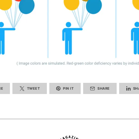
RE
TWEET
PIN IT
SHARE
SH