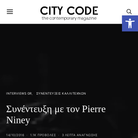
Ανοίξτε
INTERVIEWS GR
ΣΥΝΕΝΤΕΎΞΕΙΣ ΚΑΛΛΙΤΕΧΝΏΝ
Συνέντευξη με τον Pierre
Niney
14/10/2016
1.1K ΠΡΟΒΟΛΕΣ
3 ΛΕΠΤΑ ΑΝΆΓΝΩΣΗΣ