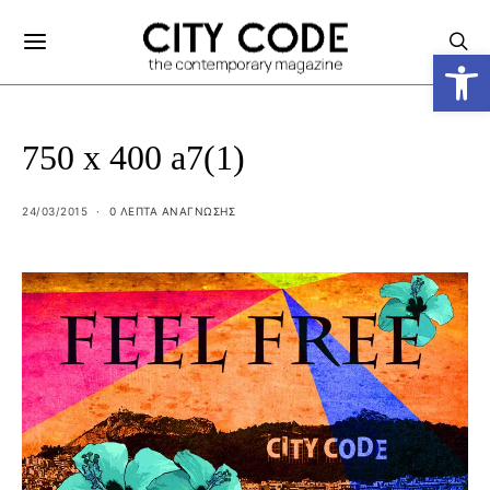
Ανοίξτε
750 x 400 a7(1)
24/03/2015
0 ΛΕΠΤΑ ΑΝΆΓΝΩΣΗΣ