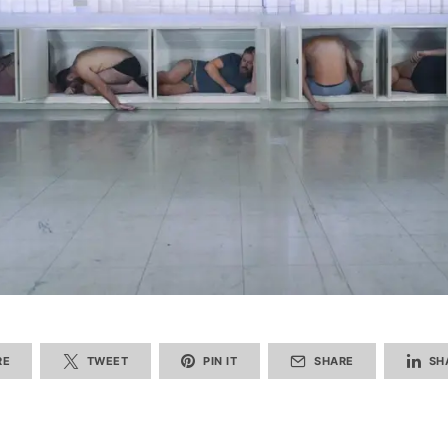
RE
TWEET
PIN IT
SHARE
SH