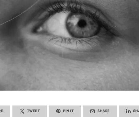
RE
TWEET
PIN IT
SHARE
SH