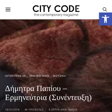
Ανοίξτε
INTERVIEWS GR
PRINTED ISSUE
ΜΟΥΣΙΚΉ
Δήμητρα Παπίου –
Ερμηνεύτρια (Συνέντευξη)
18/01/2018
4K ΠΡΟΒΟΛΕΣ
4 ΛΕΠΤΑ ΑΝΆΓΝΩΣΗΣ