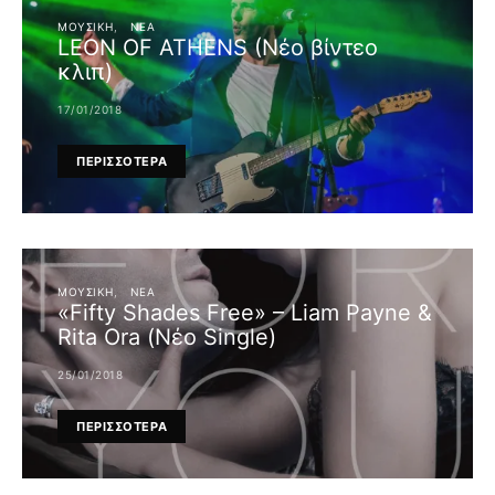
ΜΟΥΣΙΚΉ
ΝΈΑ
LEON OF ATHENS (Νέο βίντεο
κλιπ)
17/01/2018
ΠΕΡΙΣΣΟΤΕΡΑ
ΜΟΥΣΙΚΉ
ΝΈΑ
«Fifty Shades Free» – Liam Payne &
Rita Ora (Νέο Single)
25/01/2018
ΠΕΡΙΣΣΟΤΕΡΑ