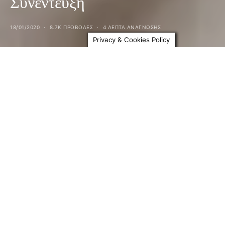
Συνέντευξη
18/01/2020
8.7K ΠΡΟΒΟΛΕΣ
4 ΛΕΠΤΑ ΑΝΆΓΝΩΣΗΣ
Privacy & Cookies Policy
ERWIN OLAF –
Φωτογράφος
Συνέντευξη:
George Alexandrakis
Το μοναδικό του φως, τα χρώματα, η υψηλή
αισθητική στη δουλειά του, συντείνουν στο
πορτραίτο ενός μοναδικού φωτογράφου-
καλλιτέχνη.