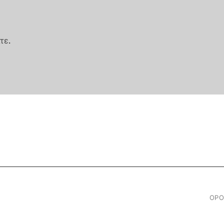
τε
.
ΟΡΟ