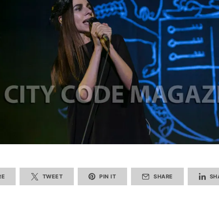
RE
TWEET
PIN IT
SHARE
SH