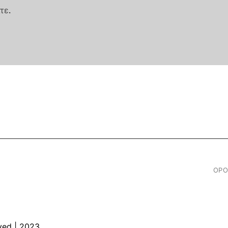
τε
.
ΟΡΟ
ved | 2023