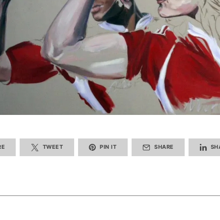
RE
TWEET
PIN IT
SHARE
SH